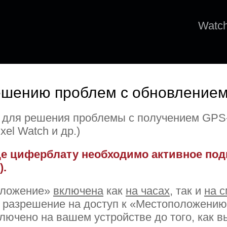
Watc
шению проблем с обновлением 
для решения проблемы с получением GPS-
xel Watch и др.)
е циферблату необходимо активное подк
).
оложение»
включена
как
на часах
, так и
на 
ь разрешение на доступ к «Местоположению
ючено на вашем устройстве до того, как в