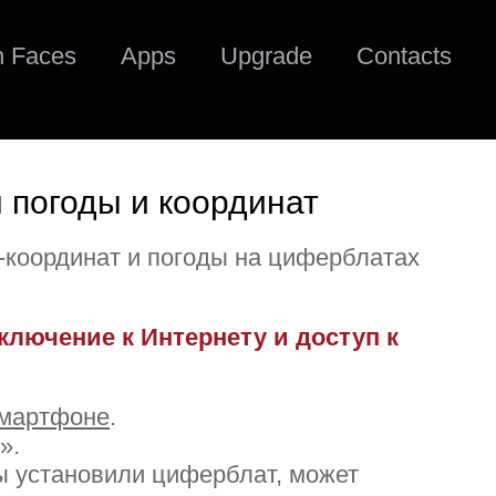
h Faces
Apps
Upgrade
Contacts
погоды и координат
координат и погоды на циферблатах
лючение к Интернету и доступ к
смартфоне
.
».
ы установили циферблат, может