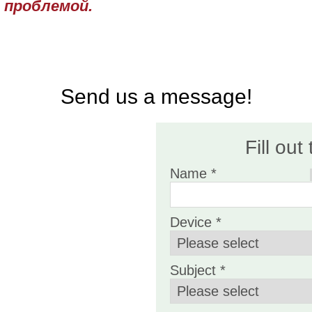
 проблемой.
Send us a message!
Fill out
Name *
Device *
Subject *